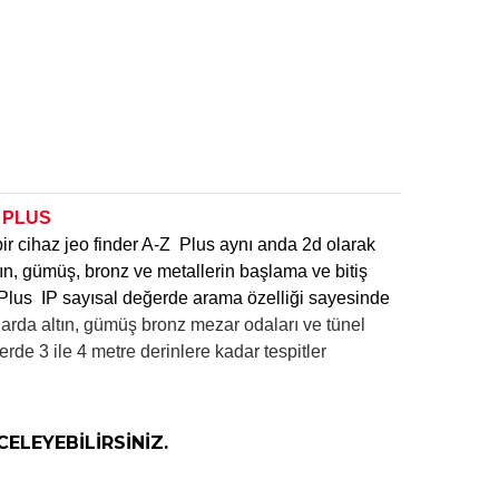
PLUS
bir cihaz jeo finder A-Z Plus aynı anda 2d olarak
ltın, gümüş, bronz ve metallerin başlama ve bitiş
 Plus IP sayısal değerde arama özelliği sayesinde
alarda altın, gümüş bronz mezar odaları ve tünel
de 3 ile 4 metre derinlere kadar tespitler
CELEYEBİLİRSİNİZ.