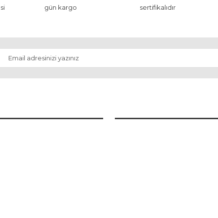
si
gün kargo
sertifikalıdır
İŞ
MARKALAR
Satış Sözleşmesi
Aziz Dedektör Fiyatları
 Teslimat
Nokta-Makro Dedektör Fiyatları
e Güvenlik
Minelab Dedektör Fiyatları
eğişim Şartları
Garrett Dedektör Fiyatları
rgulama
Okm Dedektör Fiyatları
maralarımız
Xp Dedektör Modelleri