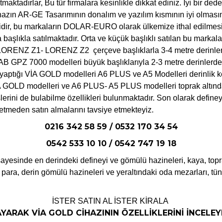
atmaktadırlar, Bu tür firmalara kesinlikle dikkat ediniz. İyi bir d
ihazın AR-GE Tasarımının donalım ve yazılım kısmının iyi olma
r, bu markaların DOLAR-EURO olarak ülkemize ithal edilmesi f
başlıkla satılmaktadır. Orta ve küçük başlıklı satılan bu markalar
e LORENZ Z1- LORENZ Z2 çerçeve başlıklarla 3-4 metre derinlerd
000 modelleri büyük başlıklarıyla 2-3 metre derinlerdeki bü
 yaptığı VİA GOLD modelleri A6 PLUS ve A5 Modelleri derinlik k
İA GOLD modelleri ve A6 PLUS- A5 PLUS modelleri toprak altındak
işlerini de bulabilme özellikleri bulunmaktadır. Son olarak defin
etmeden satın almalarını tavsiye etmekteyiz.
0216 342 58 59 / 0532 170 34 54
0542 533 10 10 / 0542 747 19 18
 sayesinde en derindeki defineyi ve gömülü hazineleri, kaya, top
k para, derin gömülü hazineleri ve yeraltındaki oda mezarları, tün
İSTER SATIN AL İSTER KİRALA
AYARAK VİA GOLD CİHAZININ ÖZELLİKLERİNİ İNCELEYE