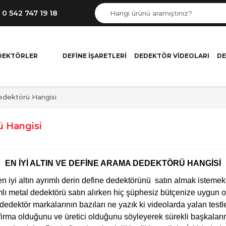
0 542 747 19 18
DEKTÖRLER
DEFINE İŞARETLERI
DEDEKTÖR VIDEOLARI
DE
Dedektörü Hangisi
ü Hangisi
EN İYİ ALTIN VE DEFİNE ARAMA DEDEKTÖRÜ
HANGİSİ
 en iyi altın ayrımlı derin define dedektörünü satın almak iste
rımlı metal dedektörü satın alırken hiç şüphesiz bütçenize uygun 
edektör markalarının bazıları ne yazık ki videolarda yalan testler
firma olduğunu ve üretici olduğunu söyleyerek sürekli başkaları