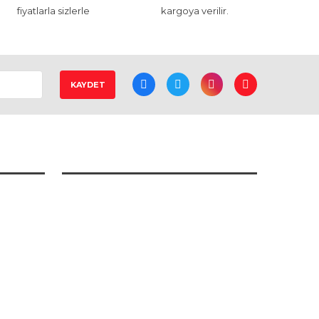
fiyatlarla sizlerle
kargoya verilir.
KAYDET
DEDEKTÖR HABERLERİ
Dedektörler Altın Ayrımı Yapar mı?
Dedektörler Altın Bulur mu?
Kiralık Dedektör Fiyatları
Alan Tarama Cihazı İşe Yarar mı?
İkinci El Dedektör Fiyatları
Altın Dedektörü Nasıl Olmalı?