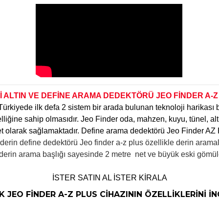
Yİ ALTIN VE DEFİNE ARAMA DEDEKTÖRÜ
JEO FİNDER A-Z
ürkiyede ilk defa 2 sistem bir arada bulunan teknoloji harikası 
zelliğine sahip olmasıdır. Jeo Finder oda, mahzen, kuyu, tünel, a
net olarak sağlamaktadır. Define arama dedektörü Jeo Finder AZ
ı derin define dedektörü Jeo finder a-z plus özellikle derin aram
derin arama başlığı sayesinde 2 metre net ve büyük eski gömüler
İSTER SATIN AL İSTER KİRALA
 JEO FİNDER A-Z PLUS CİHAZININ ÖZELLİKLERİNİ İN