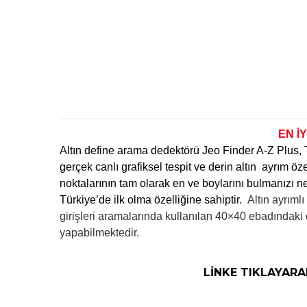
EN İ
Altın define arama dedektörü Jeo Finder A-Z Plus, T
gerçek canlı grafiksel tespit ve derin altın ayrım ö
noktalarının tam olarak en ve boylarını bulmanızı 
Türkiye’de ilk olma özelliğine sahiptir.
Altın ayrıml
girişleri aramalarında kullanılan 40×40 ebadındaki 
yapabilmektedir.
LİNKE TIKLAYARAK