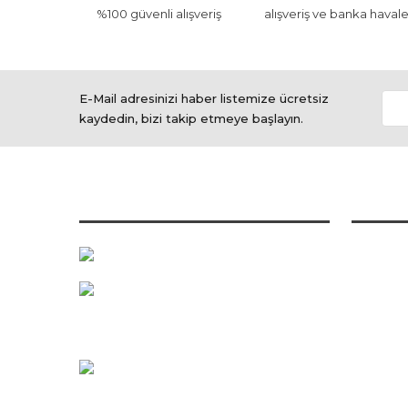
%100 güvenli alışveriş
alışveriş ve banka havale
E-Mail adresinizi haber listemize ücretsiz
kaydedin, bizi takip etmeye başlayın.
BİZE ULAŞIN
ALIŞVER
Mesafeli 
0 216 342 58 59
Ödeme ve
0 532 170 34 54
Gizlilik v
0 542 747 19 18
İade ve D
Valide-İ Atik Mah. Nuhkuyusu Cad. No
Kargo So
:219 Bağlarbaşı / Üsküdar / İstanbul
Hesap Nu