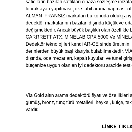
satıcıların bazıları sattıkları cihaza sözleşme imzal
toprak ayarı yapılması çok stabil arama yapması c
ALMAN, FRANSIZ markaları bu konuda oldukça iyidi
dedektör markalarının bazıları dışında küçük ve orta 
değişmektedir. Ancak büyük başlıklı olan özellikl
GARRRETT ATX, MİNELAB GPX 5000 Ve MİNELAB GPZ 7
Dedektör teknolojileri kendi AR-GE sinde üretimini
derinlerden büyük başlıklarıyla bulabilmektedir. V
dışında, oda mezarları, kapalı kuyuları ve tünel gir
bütçenize uygun olan en iyi dedektörü arazide test 
Via Gold altın arama dedektörü fiyatı ve özellikleri
gümüş, bronz, tunç türü metalleri, heykel, külçe, te
vardır.
LİNKE TIKL