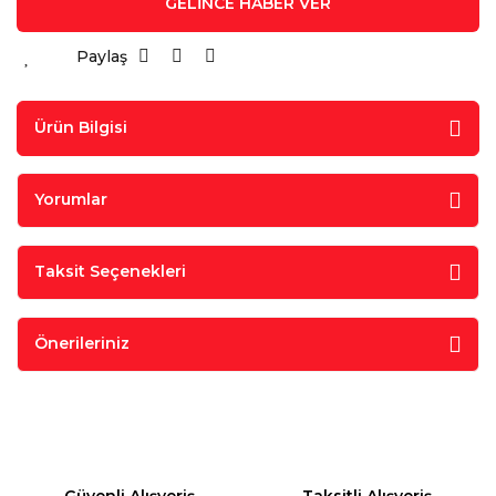
GELİNCE HABER VER
Paylaş
Ürün Bilgisi
Yorumlar
Taksit Seçenekleri
Önerileriniz
Güvenli Alışveriş
Taksitli Alışveriş