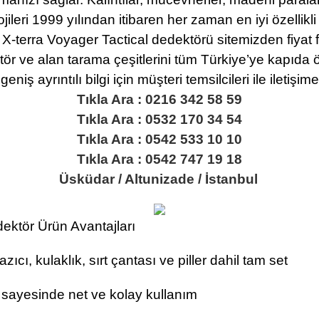
jileri 1999 yılından itibaren her zaman en iyi özellik
X-terra Voyager Tactical dedektörü sitemizden fiyat far
 ve alan tarama çeşitlerini tüm Türkiye’ye kapıda öd
niş ayrıntılı bilgi için müşteri temsilcileri ile iletişim
Tıkla Ara : 0216 342 58 59
Tıkla Ara : 0532 170 34 54
Tıkla Ara : 0542 533 10 10
Tıkla Ara : 0542 747 19 18
Üsküdar / Altunizade / İstanbul
ktör Ürün Avantajları
zıcı, kulaklık, sırt çantası ve piller dahil tam set
 sayesinde net ve kolay kullanım