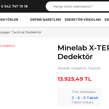
0 542 747 19 18
DEKTÖRLER
DEFINE İŞARETLERI
DEDEKTÖR VIDEOLARI
DE
yager Tactical Dedektör
Minelab X-TE
Dedektör
Minelab Dedektör Fiyatları
13.925,49 TL
Tüm Markalara
3 - 6 - 9 Taksit
Taksit İmkanı