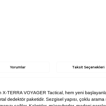
Yorumlar
Taksit Seçenekleri
irilen X-TERRA VOYAGER
Tactical, hem yeni başlayanla
etal dedektör paketidir. Sezgisel yapısı, çoklu arama 
manızı sağlar. Kalıntılar, mücevherler, madeni paralar