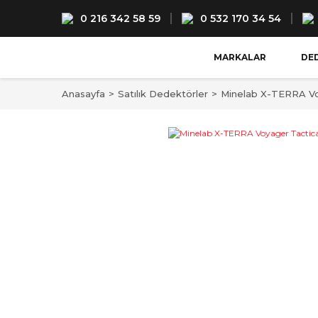
0 216 342 58 59
0 532 170 34 54
MARKALAR
DE
Anasayfa
Satılık Dedektörler
Minelab X-TERRA Vo