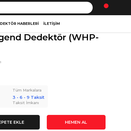
DEKTÖR HABERLERI
İLETIŞIM
egend Dedektör (WHP-
ı
Tüm Markalara
3 - 6 - 9 Taksit
Taksit İmkanı
EPETE EKLE
HEMEN AL