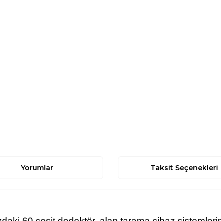
Yorumlar
Taksit Seçenekleri
 60 çeşit dedektör, alan tarama cihaz sistemlerini 