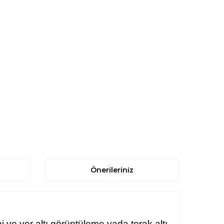
Önerileriniz
ve yer altı görüntüleme yada torak altı