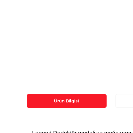
Ürün Bilgisi
Legend Dedektör modeli ve mağazamızdaki