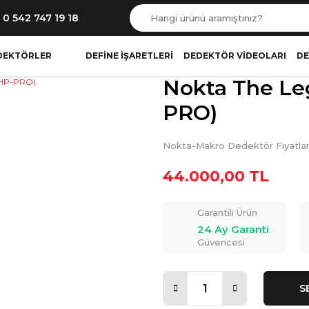
0 542 747 19 18
DEKTÖRLER
DEFINE İŞARETLERI
DEDEKTÖR VIDEOLARI
DE
Nokta The L
PRO)
Nokta-Makro Dedektör Fiyatlar
44.000,00 TL
Garantili Ürün
24 Ay Garanti
Güvencesi
S