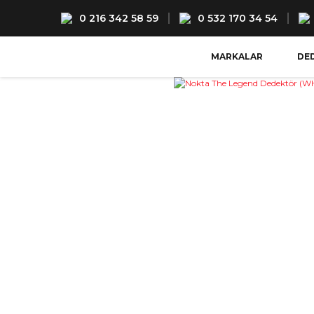
0 216 342 58 59
0 532 170 34 54
MARKALAR
DE