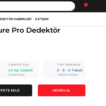
DEKTÖR HABERLERI
İLETIŞIM
ure Pro Dedektör
Garantili Ürün
Tüm Markalara
24 Ay Garanti
3 - 6 - 9 Taksit
Güvencesi
Taksit İmkanı
EPETE EKLE
HEMEN AL