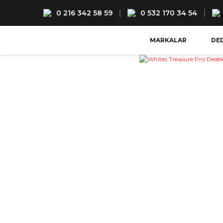
0 216 342 58 59
0 532 170 34 54
MARKALAR
DE