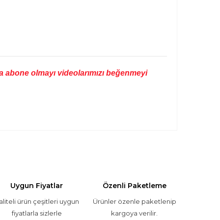
mıza abone olmayı videolarımızı beğenmeyi
 tarafımıza iletebilirsiniz.
Uygun Fiyatlar
Özenli Paketleme
aliteli ürün çeşitleri uygun
Ürünler özenle paketlenip
fiyatlarla sizlerle
kargoya verilir.