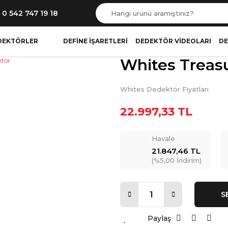
0 542 747 19 18
DEKTÖRLER
DEFINE İŞARETLERI
DEDEKTÖR VIDEOLARI
DE
Whites Treas
Whites Dedektör Fiyatları
22.997,33 TL
Havale
21.847,46 TL
(%5,00 İndirim)
S
Paylaş