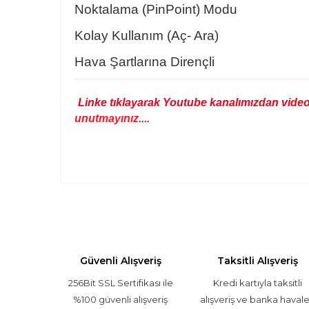
Noktalama (PinPoint) Modu
Kolay Kullanım (Aç- Ara)
Hava Şartlarına Dirençli
Linke tıklayarak Youtube kanalımızdan video
unutmayınız....
Bu ürünün fiyat bilgisi, resim, ürün açıklamalarında v
Görüş ve önerileriniz için teşekkür ederiz.
Ürün resmi kalitesiz, bozuk veya görüntülenemiyor.
Güvenli Alışveriş
Taksitli Alışveriş
Ürün açıklamasında eksik bilgiler bulunuyor.
256Bit SSL Sertifikası ile
Ürün bilgilerinde hatalar bulunuyor.
Kredi kartıyla taksitli
%100 güvenli alışveriş
alışveriş ve banka havale
Ürün fiyatı diğer sitelerden daha pahalı.