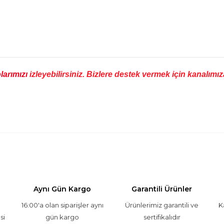
larımızı
izleyebilirsiniz. Bizlere destek vermek için kanalı
e diğer konularda yetersiz gördüğünüz noktaları öneri formunu kullanarak
Bu ürüne ilk yorumu siz yapın!
Aynı Gün Kargo
Yorum Yaz
Garantili Ürünler
16:00'a olan siparişler aynı
Ürünlerimiz garantili ve
K
si
gün kargo
sertifikalıdır